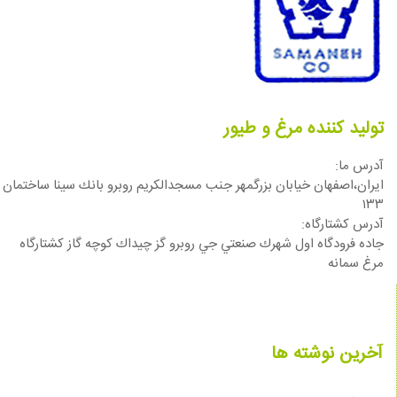
تولید کننده مرغ و طیور
آدرس ما:
ایران،اصفهان خيابان بزرگمهر جنب مسجدالكريم روبرو بانك سينا ساختمان
١٣٣
آدرس كشتارگاه:
جاده فرودگاه اول شهرك صنعتي جي روبرو گز چيداك كوچه گاز كشتارگاه
مرغ سمانه
آخرین نوشته ها