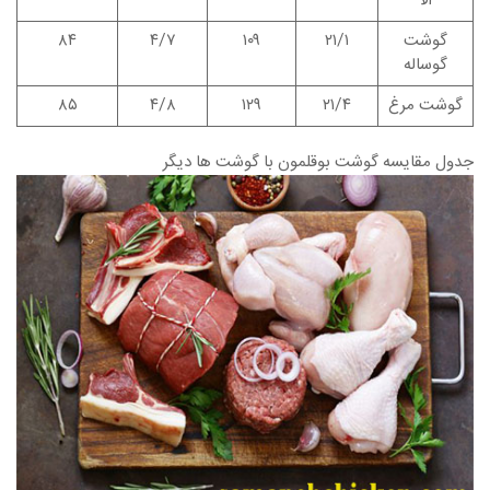
آلا
گوشت
۲۱/۱
۱۰۹
۴/۷
۸۴
گوساله
گوشت مرغ
۲۱/۴
۱۲۹
۴/۸
۸۵
جدول مقایسه گوشت بوقلمون با گوشت ها دیگر