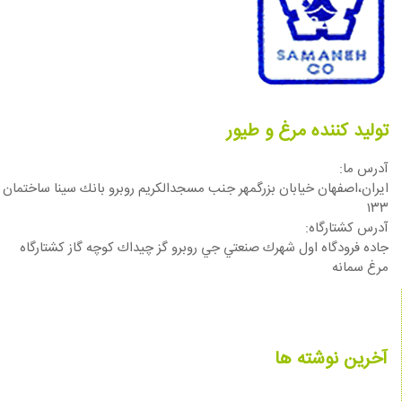
تولید کننده مرغ و طیور
آدرس ما:
ایران،اصفهان خيابان بزرگمهر جنب مسجدالكريم روبرو بانك سينا ساختمان
١٣٣
آدرس كشتارگاه:
جاده فرودگاه اول شهرك صنعتي جي روبرو گز چيداك كوچه گاز كشتارگاه
مرغ سمانه
آخرین نوشته ها