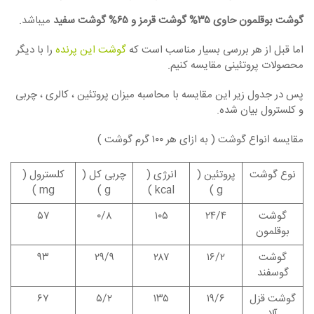
گوشت بوقلمون حاوی ۳۵% گوشت قرمز و ۶۵% گوشت سفید
میباشد.
اما قبل از هر بررسی بسیار مناسب است که
گوشت این پرنده
را با دیگر
محصولات پروتئینی مقایسه کنیم.
پس در جدول زیر این مقایسه با محاسبه میزان پروتئین ، کالری ، چربی
و کلسترول بیان شده.
مقایسه انواع گوشت ( به ازای هر ۱۰۰ گرم گوشت )
نوع گوشت
پروتئین (
انرژی (
چربی کل (
کلسترول (
mg )
g )
kcal )
g )
گوشت
۲۴/۴
۱۰۵
۰/۸
۵۷
بوقلمون
گوشت
۱۶/۲
۲۸۷
۲۹/۹
۹۳
گوسفند
گوشت قزل
۱۹/۶
۱۳۵
۵/۲
۶۷