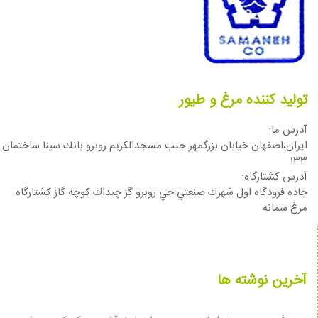
تولید کننده مرغ و طیور
آدرس ما:
ایران،اصفهان خيابان بزرگمهر جنب مسجدالكريم روبرو بانك سينا ساختمان
١٣٣
آدرس كشتارگاه:
جاده فرودگاه اول شهرك صنعتي جي روبرو گز چيداك كوچه گاز كشتارگاه
مرغ سمانه
آخرین نوشته ها