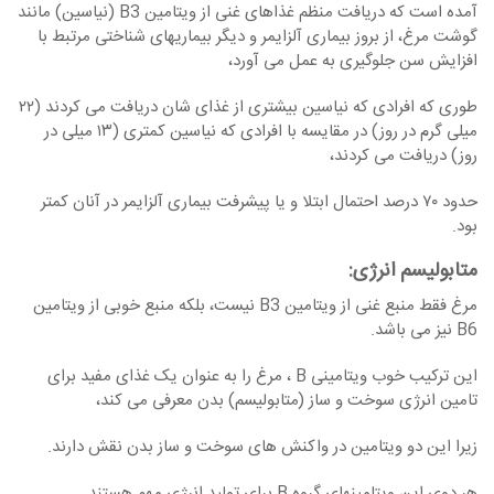
آمده است که دریافت منظم غذاهای غنی از ویتامین B3 (نیاسین) مانند
گوشت مرغ، از بروز بیماری آلزایمر و دیگر بیماری‏های شناختی مرتبط با
افزایش سن جلوگیری به عمل می‏ آورد،
طوری که افرادی که نیاسین بیشتری از غذای ‏شان دریافت می ‏کردند (۲۲
میلی گرم در روز) در مقایسه با افرادی که نیاسین کمتری (۱۳ میلی در
روز) دریافت می ‏کردند،
حدود ۷۰ درصد احتمال ابتلا و یا پیشرفت بیماری آلزایمر در آنان کمتر
بود.
متابولیسم انرژی
:
مرغ فقط منبع غنی از ویتامین B3 نیست، بلکه منبع خوبی از ویتامین
B6 نیز می‏ باشد.
این ترکیب خوب ویتامینی B ، مرغ را به عنوان یک غذای مفید برای
تامین انرژی سوخت و ساز (متابولیسم) بدن معرفی می‏ کند،
زیرا این دو ویتامین ‏در واکنش های سوخت و ساز بدن نقش دارند.
هر دوی این ویتامین‏های گروه B برای تولید انرژی مهم هستند.