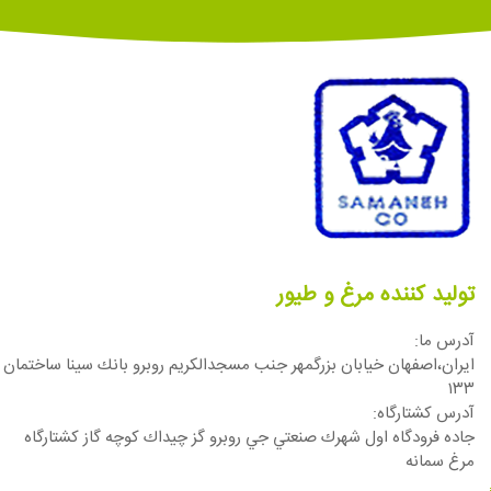
تولید کننده مرغ و طیور
آدرس ما:
ایران،اصفهان خيابان بزرگمهر جنب مسجدالكريم روبرو بانك سينا ساختمان
١٣٣
آدرس كشتارگاه:
جاده فرودگاه اول شهرك صنعتي جي روبرو گز چيداك كوچه گاز كشتارگاه
مرغ سمانه