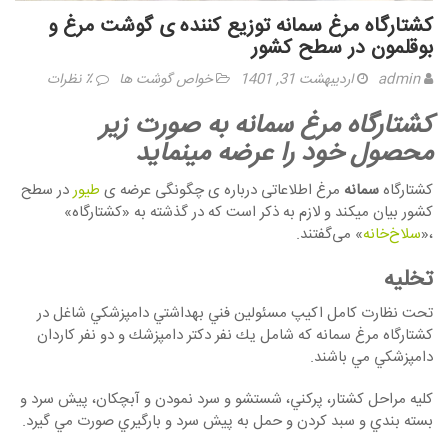
كشتارگاه مرغ سمانه توزیع کننده ی گوشت مرغ و
بوقلمون در سطح کشور
admin
اردیبهشت 31, 1401
خواص گوشت ها
٪ نظرات
كشتارگاه مرغ سمانه به صورت زیر
محصول خود را عرضه مینماید
کشتارگاه
سمانه
مرغ اطلاعاتی درباره ی چگونگی عرضه ی
طیور
در سطح
کشور بیان میکند و لازم به ذکر است که در گذشته به «کشتارگاه»
،«
سلاخ‌خانه
» می‌گفتند.
تخليه
تحت نظارت كامل اكيپ مسئولين فني بهداشتي دامپزشكي شاغل در
كشتارگاه مرغ سمانه كه شامل يك نفر دكتر دامپزشك و دو نفر كاردان
دامپزشكي مي باشند.
كليه مراحل كشتار، پركني، شستشو و سرد نمودن و آبچكان، پيش سرد و
بسته بندي و سبد كردن و حمل به پيش سرد و بارگيري صورت مي گيرد.