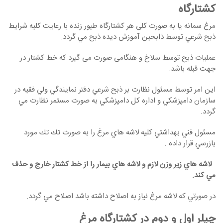
كشتارگاه
مرغ سمانه یا به صورت کلی هر کشتارگاه طيور زنده با رعايت كليه شرايط
ذبح شرعي توسط ذابحين آموزش ديده ذبح مي گردد.
عملیات ذبح توسط سلاخ و هنگامی صورت می گیرد که خط کشتار در
جهت قبله باشد.
اين امر توسط مسئول نظارت بر ذبح شرعي دفتر نمايندگي ولي فقيه در
سازمان دامپزشكي و اداره كل دامپزشكي به صورت مستمر نظارت مي
گردد.
مسئول فني بهداشتي كليه لاشه هاي مرغ را به صورت تك تك مورد
بازرسي قرار داده .
لاشه هاي زير وزن لازم و لاشه هاي بيمار را از خط كشتار خارج و حذف
مي كند.
در صورتي كه لاشه مرغ نياز به اصلاح داشته باشد اصلاح مي گردد.
چیلر اول و دوم در کشتارگاه مرغ