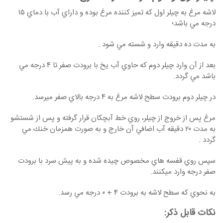
لاشه مرغ به چيلر اول كه تميز كننده مرغ بوده و داراي آب با دماي ۱۵
درجه مي باشد؛
به مدت ده دقيقه وارد و شسته مي شود .
بعد از آن وارد چيلر دوم كه حاوي آب يخ با برودت صفر تا ۴ درجه مي
باشد مي گردد.
در چيلر دوم برودت سطح لاشه مرغ به ۴ درجه بالاي صفر ميرسد.
مرغ پس از خروج از چيلر، روي خط آبچكان قرار گرفته و پس از شستشو
به مدت ۲۰ دقيقه آب اضافي آن خارج و به صورت همزمان خنك مي
گردد .
سپس روي قفسه هاي مخصوص چيده شده و به پيش سرد با برودت
صفر درجه وارد میکنند.
به نحوي كه سطح لاشه به برودت ۴ + ۰ درجه مي رسد.
نکات قابل ذکر: