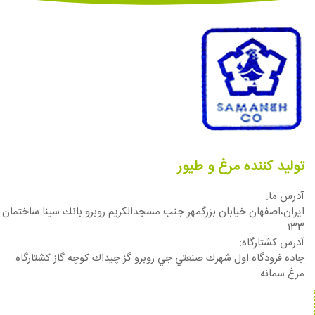
تولید کننده مرغ و طیور
آدرس ما:
ایران،اصفهان خيابان بزرگمهر جنب مسجدالكريم روبرو بانك سينا ساختمان
١٣٣
آدرس كشتارگاه:
جاده فرودگاه اول شهرك صنعتي جي روبرو گز چيداك كوچه گاز كشتارگاه
مرغ سمانه