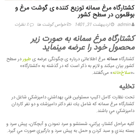
كشتارگاه مرغ سمانه توزیع کننده ی گوشت مرغ و
بوقلمون در سطح کشور
admin
اردیبهشت 31, 1401
خواص گوشت ها
٪ نظرات
كشتارگاه مرغ سمانه به صورت زیر
محصول خود را عرضه مینماید
کشتارگاه
سمانه
مرغ اطلاعاتی درباره ی چگونگی عرضه ی
طیور
در سطح
کشور بیان میکند و لازم به ذکر است که در گذشته به «کشتارگاه»
،«
سلاخ‌خانه
» می‌گفتند.
تخليه
تحت نظارت كامل اكيپ مسئولين فني بهداشتي دامپزشكي شاغل در
كشتارگاه مرغ سمانه كه شامل يك نفر دكتر دامپزشك و دو نفر كاردان
دامپزشكي مي باشند.
كليه مراحل كشتار، پركني، شستشو و سرد نمودن و آبچكان، پيش سرد و
بسته بندي و سبد كردن و حمل به پيش سرد و بارگيري صورت مي گيرد.