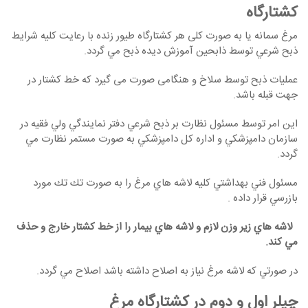
كشتارگاه
مرغ سمانه یا به صورت کلی هر کشتارگاه طيور زنده با رعايت كليه شرايط
ذبح شرعي توسط ذابحين آموزش ديده ذبح مي گردد.
عملیات ذبح توسط سلاخ و هنگامی صورت می گیرد که خط کشتار در
جهت قبله باشد.
اين امر توسط مسئول نظارت بر ذبح شرعي دفتر نمايندگي ولي فقيه در
سازمان دامپزشكي و اداره كل دامپزشكي به صورت مستمر نظارت مي
گردد.
مسئول فني بهداشتي كليه لاشه هاي مرغ را به صورت تك تك مورد
بازرسي قرار داده .
لاشه هاي زير وزن لازم و لاشه هاي بيمار را از خط كشتار خارج و حذف
مي كند.
در صورتي كه لاشه مرغ نياز به اصلاح داشته باشد اصلاح مي گردد.
چیلر اول و دوم در کشتارگاه مرغ