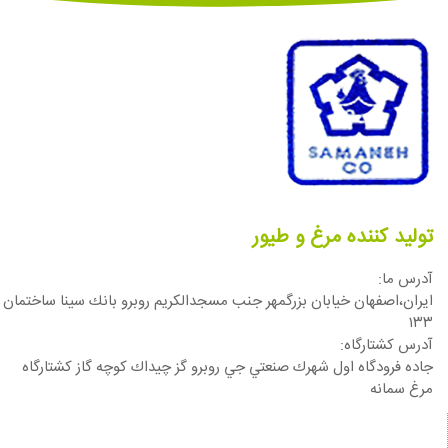
تولید کننده مرغ و طیور
آدرس ما:
ایران،اصفهان خيابان بزرگمهر جنب مسجدالكريم روبرو بانك سينا ساختمان
١٣٣
آدرس كشتارگاه:
جاده فرودگاه اول شهرك صنعتي جي روبرو گز چيداك كوچه گاز كشتارگاه
مرغ سمانه