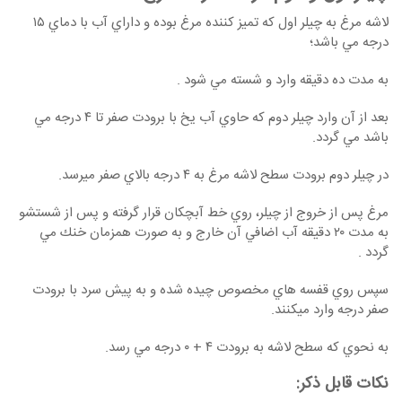
لاشه مرغ به چيلر اول كه تميز كننده مرغ بوده و داراي آب با دماي ۱۵
درجه مي باشد؛
به مدت ده دقيقه وارد و شسته مي شود .
بعد از آن وارد چيلر دوم كه حاوي آب يخ با برودت صفر تا ۴ درجه مي
باشد مي گردد.
در چيلر دوم برودت سطح لاشه مرغ به ۴ درجه بالاي صفر ميرسد.
مرغ پس از خروج از چيلر، روي خط آبچكان قرار گرفته و پس از شستشو
به مدت ۲۰ دقيقه آب اضافي آن خارج و به صورت همزمان خنك مي
گردد .
سپس روي قفسه هاي مخصوص چيده شده و به پيش سرد با برودت
صفر درجه وارد میکنند.
به نحوي كه سطح لاشه به برودت ۴ + ۰ درجه مي رسد.
نکات قابل ذکر: