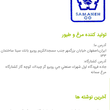
تولید کننده مرغ و طیور
آدرس ما:
ایران،اصفهان خيابان بزرگمهر جنب مسجدالكريم روبرو بانك سينا ساختمان
١٣٣
آدرس كشتارگاه:
جاده فرودگاه اول شهرك صنعتي جي روبرو گز چيداك كوچه گاز كشتارگاه
مرغ سمانه
آخرین نوشته ها