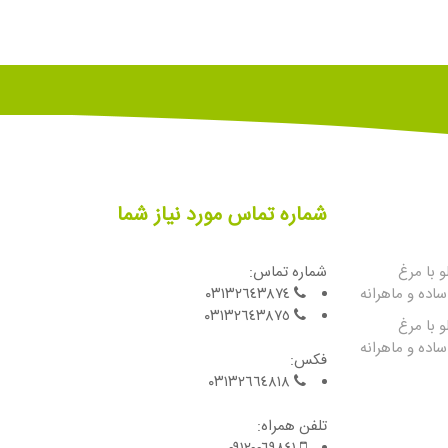
شماره تماس مورد نیاز شما
 با مرغ
شماره تماس:
اده و ماهرانه
٠٣١٣٢٦٤٣٨٧٤
٠٣١٣٢٦٤٣٨٧٥
 با مرغ
اده و ماهرانه
فكس:
٠٣١٣٢٦٦٤٨١٨
تلفن همراه: