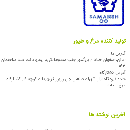
تولید کننده مرغ و طیور
آدرس ما:
ایران،اصفهان خيابان بزرگمهر جنب مسجدالكريم روبرو بانك سينا ساختمان
١٣٣
آدرس كشتارگاه:
جاده فرودگاه اول شهرك صنعتي جي روبرو گز چيداك كوچه گاز كشتارگاه
مرغ سمانه
آخرین نوشته ها