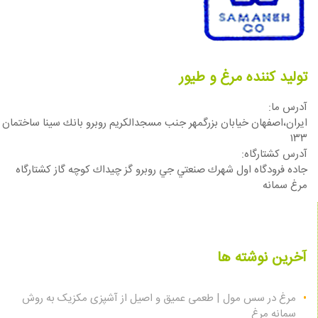
تولید کننده مرغ و طیور
آدرس ما:
ایران،اصفهان خيابان بزرگمهر جنب مسجدالكريم روبرو بانك سينا ساختمان
١٣٣
آدرس كشتارگاه:
جاده فرودگاه اول شهرك صنعتي جي روبرو گز چيداك كوچه گاز كشتارگاه
مرغ سمانه
آخرین نوشته ها
مرغ در سس مول | طعمی عمیق و اصیل از آشپزی مکزیک به روش
سمانه مرغ