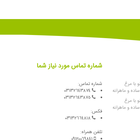
شماره تماس مورد نیاز شما
 با مرغ
شماره تماس:
اده و ماهرانه
٠٣١٣٢٦٤٣٨٧٤
٠٣١٣٢٦٤٣٨٧٥
 با مرغ
اده و ماهرانه
فكس:
٠٣١٣٢٦٦٤٨١٨
تلفن همراه:
٠٩١٢٠٠٦٩٨٤١