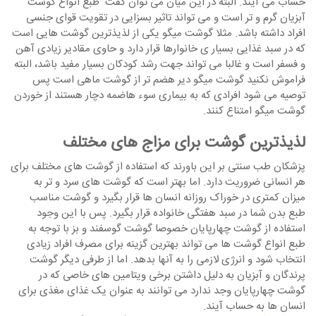
حساب می آیند. البته در این میان می توان گفت طبع انواع گوشت
آبزیان گرم و تر است و می تواند تاثیر بسزایی در تقویت قوای جنسی
افراد داشته باشد. مثلا گوشت میگو یکی از لذیذترین گوشت هایی است
که در سبد غذایی بسیار ی خانوارها قرار دارد و حاوی مقادیر زیادی آهن
و فسفر است و غالبا می تواند جهت رشد کودکان بسیار مفید باشد، البته
فراموش نکنید گوشت میگو دیر هضم تر از گوشت ماهی است پس
توصیه می شود افرادی که به بیماری سوء هاضمه دچار هستند از خوردن
گوشت میگو امتناع کنند.
لذیذترین گوشت برای مزاج های مختلف
پزشکان طب سنتی بر این باورند که استفاده از گوشت های مختلف برای
هر انسانی ضروریت دارد. اما بهتر است که گوشت های سرد و تر به
میزان کمتری در خوراک روزانه انسان ها قرار بگیرد و گوشت مناسب
طبع بدن شما در سبد هفتگی خانواده قرار بگیرد. پس با این وجود
استفاده از گوشت چهارپایان خصوصا گوشت گوسفند و بز با توجه به
طبع انواع گوشت ها می تواند بهترین گزینه برای مصرف افراد زیادی
انتخاب شود و انرژی لازمی را به آنها بدهد. اما از طرفی دیگر گوشت
پرندگان و آبزیان به دلیل داشتن برخی ویتامین های خاصی که در
گوشت چهارپایان وجد ندارد می توانند به عنوان یک غذای مغذی برای
انسان ها به حساب آیند.