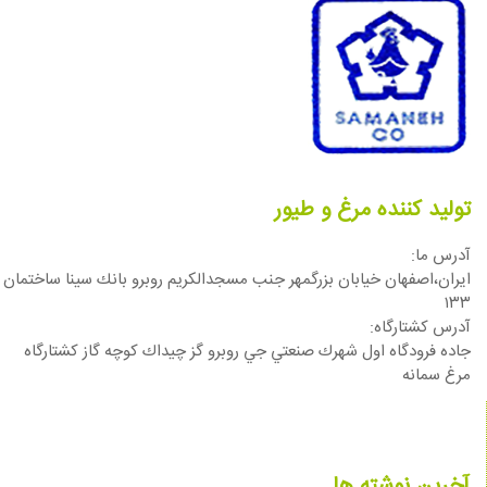
تولید کننده مرغ و طیور
آدرس ما:
ایران،اصفهان خيابان بزرگمهر جنب مسجدالكريم روبرو بانك سينا ساختمان
١٣٣
آدرس كشتارگاه:
جاده فرودگاه اول شهرك صنعتي جي روبرو گز چيداك كوچه گاز كشتارگاه
مرغ سمانه
آخرین نوشته ها