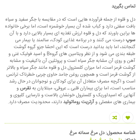
تماس بگیرید
دل و قلوه از جمله فرآورده هایی است که در مقایسه با جگر سفید و سیاه
بافت سفتی دارد و کباب شده آن بسیار خوشمزه است، اما برخی خانواده
ها براین باورند که دل و قلوه ارزش تغذیه ای بسیار بالایی دارد و با آن
سوپ
درست می کنند و در برنامه غذایی کودک، سالمند یا بیمار می
گنجانند، اما باید بدانید درست است که این احشا جزو گروه گوشت
طبقه بندی می شود و از نظر ویتامین های گروهB و اسید فولیک غنی و
آهن و روی آن مشابه جگر سیاه است و پروتئین آن باکیفیت و مشابه
گوشت قرمز است، اما میزان کلسترول دل و قلوه مانند جگر سیاه و بالاتر
از گوشت قرمز است و همچون روغن جامد حاوی چربی خطرناک ترانس
است و اگرچه مصرف متعادل آن برای کودکان و نوجوانان در حال رشد
مناسب است، اما برای بیماران قلبی ـ عروقی، مبتلایان به
نقرس
و
آنهایی که اسیداوریک و کلسترول خونشان بالاست و نارسایی کلیوی و
بیماری های مفصلی و
آرتریت روماتوئید
دارند، محدودیت مصرف دارد.
شناسه محصول:
دل مرغ سمانه مرغ
دسته:
دل
,
دل مرغ
,
مرغ