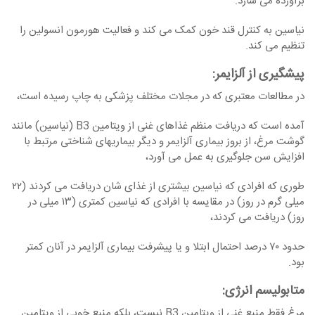
برآورده می ‏سازد.
نیاسین به کنترل قند خون کمک می ‏کند و فعالیت هورمون انسولین را
تنظیم می ‏کند.
پیشگیری از آلزایمر
:
در مطالعات معتبری که در مجلات مختلف پزشکی به چاپ رسیده است،
آمده است که دریافت منظم غذاهای غنی از ویتامین B3 (نیاسین) مانند
گوشت مرغ، از بروز بیماری آلزایمر و دیگر بیماری‏های شناختی مرتبط با
افزایش سن جلوگیری به عمل می‏ آورد،
طوری که افرادی که نیاسین بیشتری از غذای ‏شان دریافت می ‏کردند (۲۲
میلی گرم در روز) در مقایسه با افرادی که نیاسین کمتری (۱۳ میلی در
روز) دریافت می ‏کردند،
حدود ۷۰ درصد احتمال ابتلا و یا پیشرفت بیماری آلزایمر در آنان کمتر
بود.
متابولیسم انرژی
:
مرغ فقط منبع غنی از ویتامین B3 نیست، بلکه منبع خوبی از ویتامین