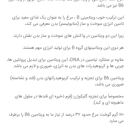
B6 نیز می‏ باشد.
این ترکیب خوب ویتامینی B ، مرغ را به عنوان یک غذای مفید برای
تامین انرژی سوخت و ساز (متابولیسم) بدن معرفی می‏ کند،
زیرا این دو ویتامین ‏در واکنش های سوخت و ساز بدن نقش دارند.
هر دوی این ویتامین‏های گروه B برای تولید انرژی مهم هستند.
علاوه بر عملکرد نیاسین در DNA، این ویتامین برای تبدیل پروتئین‏ ها،
چربی‏ ها و کربوهیدرات‏ های بدن به انرژی، ضروری و لازم می‏ باشد.
ویتامین B6 برای تجزیه و ترکیب کربوهیدرات‏های بدن (قند و نشاسته)
ضروری می ‏باشد،
مخصوصاً برای تجزیه گلیکوژن (فرم ذخیره ای قندها در سلول‏ های
ماهیچه ‏ای و کبد).
۱۲۰ گرم گوشت مرغ حدود ۳۲ درصد از نیاز ما به ویتامین B6 را برطرف
می ‏سازد.