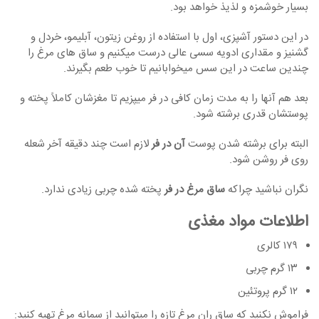
بسیار خوشمزه و لذیذ خواهد بود.
در این دستور آشپزی، اول با استفاده از روغن زیتون، آبلیمو، خردل و
گشنیز و مقداری ادویه سسی عالی درست میکنیم و ساق های مرغ را
چندین ساعت در این سس میخوابانیم تا خوب طعم بگیرند.
بعد هم آنها را به مدت زمان کافی در فر میپزیم تا مغزشان کاملاً پخته و
پوستشان قدری برشته شود.
البته برای برشته شدن پوست
آن در فر
لازم است چند دقیقه آخر شعله
روی فر روشن شود.
نگران نباشید چراکه
ساق مرغ در فر
پخته شده چربی زیادی ندارد.
اطلاعات مواد مغذی
۱۷۹ کالری
۱۳ گرم چربی
۱۲ گرم پروتئین
فراموش نکنید که ساق ران مرغ تازه را میتوانید از سمانه مرغ تهیه کنید: