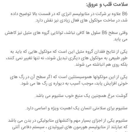
سلامت قلب و عروق
:
B6 علاوه بر شرکت در متابولیسم انرژی که در قسمت بالا توضیح داده
شد، در ساخت مولکول ‏های فعال زیادی نیز نقش دارد.
وقتی سطح B6 سلول‏ ها کافی نباشد، توانایی گروه‏ های متیل نیز کاهش
می‏ یابد.
یکی از نتایج فقدان گروه متیل این است که مولکول ‏هایی که باید به
طور طبیعی به مولکول ‏های دیگری تبدیل شوند، نه تنها تغییر نمی ‏کنند،
بلکه روی هم انباشته می‏ شوند.
یکی از این مولکول‏ها هموسیستئین است که اگر سطح آن در رگ‏ های
خونی افزایش ‏یابد، موجب آسیب به دیواره ‏ی رگ‏ ها می ‏شود.
گوشت مرغ همچنین یک منبع خوب سلنیوم می‏ باشد.
سلنیوم برای سلامتی انسان یک اهمیت ویژه و اساسی دارد.
سلنیوم یکی از اجزای بسیار مهم واکنش‏های متابولیکی در بدن می‏ باشد
که عبارتند از متابولیسم هورمون ‏های تیروئیدی ، سیستم دفاعی آنتی