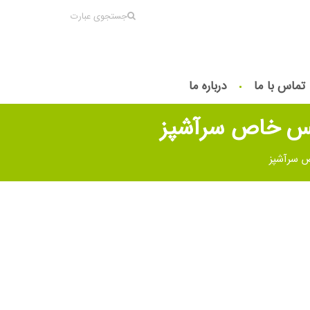
جستجوی عبارت
تماس با ما
درباره ما
 سس خاص سرآشپز
ص سرآشپز