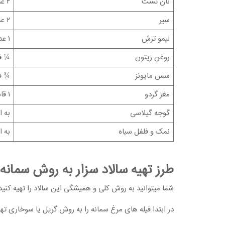
نان تست
۲ عدد
سیر
۲ عدد
لیمو ترش
۱ عدد
روغن زیتون
¼ ف
سس مایونز
¾ ف
مغز گردو
۱ قاشق غذاخوری ( قابلیت حذف شدن را دارد)
گوجه گیلاسی
به ا
نمک و فلفل سیاه
به ا
طرز تهیه سالاد سزار به روش سمانه
شما میتوانید به روش کلی و همیشگی این سالاد را تهیه کنید
در ابتدا فیله های مرغ سمانه را به روش گریل یا سوخاری تهی