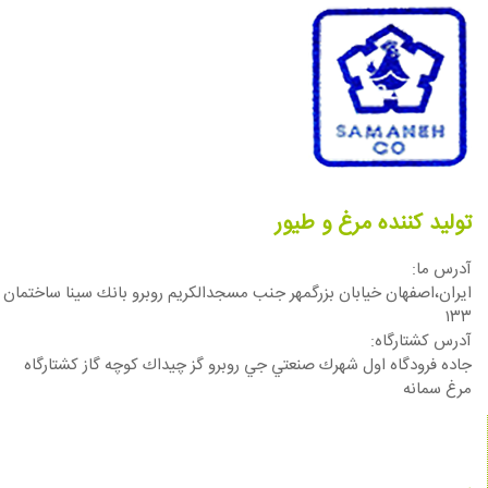
تولید کننده مرغ و طیور
آدرس ما:
ایران،اصفهان خيابان بزرگمهر جنب مسجدالكريم روبرو بانك سينا ساختمان
١٣٣
آدرس كشتارگاه:
جاده فرودگاه اول شهرك صنعتي جي روبرو گز چيداك كوچه گاز كشتارگاه
مرغ سمانه