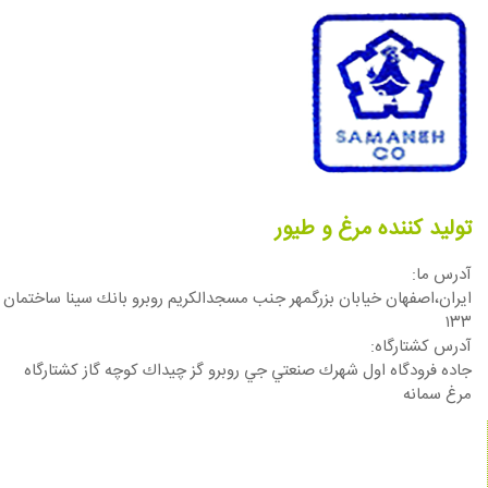
تولید کننده مرغ و طیور
آدرس ما:
ایران،اصفهان خيابان بزرگمهر جنب مسجدالكريم روبرو بانك سينا ساختمان
١٣٣
آدرس كشتارگاه:
جاده فرودگاه اول شهرك صنعتي جي روبرو گز چيداك كوچه گاز كشتارگاه
مرغ سمانه