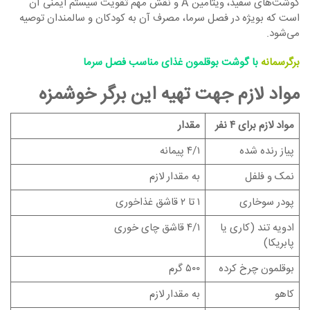
گوشت‌های سفید، ویتامین A و نقش مهم تقویت سیستم ایمنی آن
است كه بویژه در فصل سرما، مصرف آن به كودكان و سالمندان توصیه
می‌شود.
برگرسمانه
با گوشت بوقلمون غذای مناسب فصل سرما
مواد لازم جهت تهیه این برگر خوشمزه
مواد لازم برای ۴ نفر
مقدار
پیاز رنده شده
۴/۱ پیمانه
نمک و فلفل
به مقدار لازم
پودر سوخاری
۱ تا ۲ قاشق غذاخوری
ادویه تند (کاری یا
۴/۱ قاشق چای خوری
پابریکا)
بوقلمون چرخ کرده
۵۰۰ گرم
کاهو
به مقدار لازم